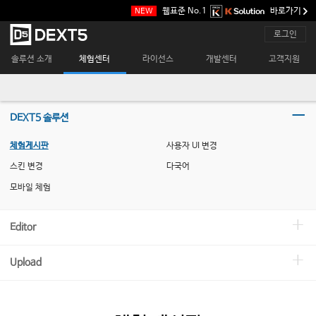
본
웹표준 No.1
바로가기
NEW
문
바
메
로그인
로
인
가
메
솔루션 소개
체험센터
라이선스
개발센터
고객지원
기
뉴
DEXT5 솔루션
체험게시판
사용자 UI 변경
스킨 변경
다국어
모바일 체험
Editor
Upload