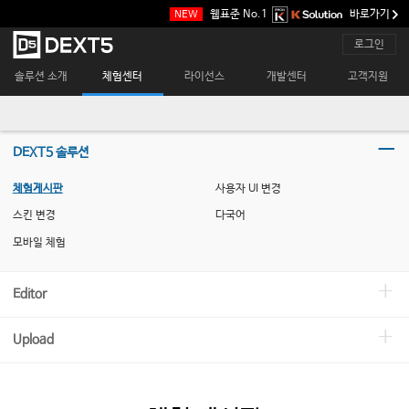
본
웹표준 No.1
바로가기
NEW
문
바
메
로그인
로
인
가
메
솔루션 소개
체험센터
라이선스
개발센터
고객지원
기
뉴
DEXT5 솔루션
체험게시판
사용자 UI 변경
스킨 변경
다국어
모바일 체험
Editor
Upload