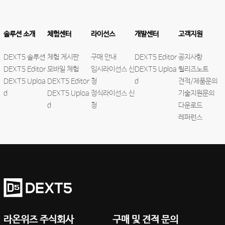
솔루션 소개
체험센터
라이선스
개발센터
고객지원
DEXT5 솔루션
체험 게시판
구매 안내
DEXT5 Editor
공지사항
DEXT5 Editor
모바일 체험
임시라이선스 신
DEXT5 Uploa
릴리즈노트
DEXT5 Uploa
DEXT5 Editor
청
d
견적/제품문의
d
DEXT5 Uploa
정식라이선스 신
기술지원문의
d
청
다운로드
레퍼런스
라온위즈 주식회사
구매 및 견적 문의