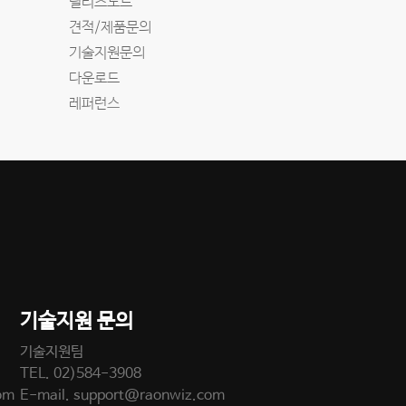
릴리즈노트
견적/제품문의
기술지원문의
다운로드
레퍼런스
기술지원 문의
기술지원팀
TEL.
02)584-3908
om
E-mail.
support@raonwiz.com