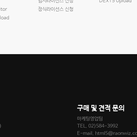
임시라이선스 신청
DEXT5 Upload
tor
정식라이선스 신청
load
구매 및 견적 문의
마케팅영업팀
)
TEL.
02)584-3992
E-mail.
html5@raonwiz.c