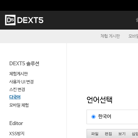
본
문
바
메
로
인
가
메
기
뉴
체험 게시판
모바일
DEXT5 솔루션
체험게시판
사용자 UI 변경
스킨 변경
다국어
언어선택
모바일 체험
한국어
Editor
XSS방지