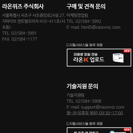
라온위즈 주식회사
구매 및 견적 문의
서울특별시 서초구 서초중앙로24길 27,
마케팅영업팀
지파이브 센트럴프라자 410-411호(서
TEL.
02)584-3992
초동)
E-mail.
html5@raonwiz.com
TEL. 02)584-3991
FAX. 02)584-1177
기술지원 문의
기술지원팀
TEL.
02)584-3908
E-mail.
support@raonwiz.com
월-금(공휴일 제외) 09:30-17:00