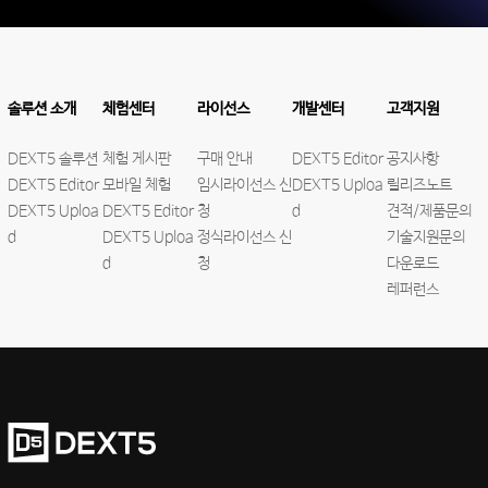
솔루션 소개
체험센터
라이선스
개발센터
고객지원
DEXT5 솔루션
체험 게시판
구매 안내
DEXT5 Editor
공지사항
DEXT5 Editor
모바일 체험
임시라이선스 신
DEXT5 Uploa
릴리즈노트
DEXT5 Uploa
DEXT5 Editor
청
d
견적/제품문의
d
DEXT5 Uploa
정식라이선스 신
기술지원문의
d
청
다운로드
레퍼런스