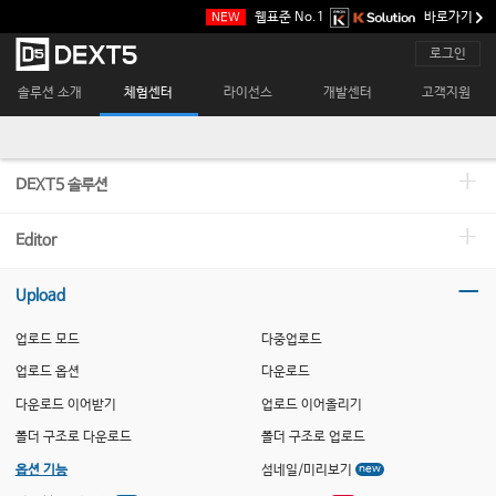
본
웹표준 No.1
바로가기
NEW
문
바
메
로그인
로
인
가
메
솔루션 소개
체험센터
라이선스
개발센터
고객지원
기
뉴
DEXT5 솔루션
Editor
Upload
업로드 모드
다중업로드
업로드 옵션
다운로드
다운로드 이어받기
업로드 이어올리기
폴더 구조로 다운로드
폴더 구조로 업로드
new
옵션 기능
섬네일/미리보기